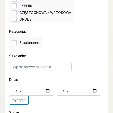
RYBNIK
CZĘSTOCHOWA - WRZOSOWA
OPOLE
KATOWICE
Kategoria:
BIELSKO-BIAŁA
TARNÓW
Stacjonarne
GLIWICE
Szkolenie:
Data:
-
wyczyść
Status: