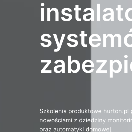
instala
system
zabezpi
Szkolenia produktowe hurton.pl 
nowościami z dziedziny monitor
oraz automatyki domowej.