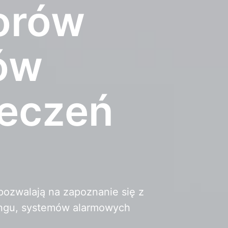
torów
ów
eczeń
pozwalają na zapoznanie się z
ingu, systemów alarmowych